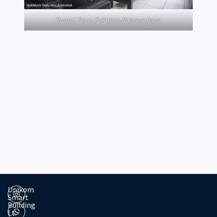
Ruang Tamu Fakultas Pascasarjana
Unikom
Smart
Building
Lt.